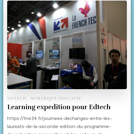
EDTECH
NUMÉRIQUE ÉDUCATIF
Learning expedition pour Edtech
https://tne34.fr/journees-dechanges-entre-les-
laureats-de-la-seconde-edition-du-programme-